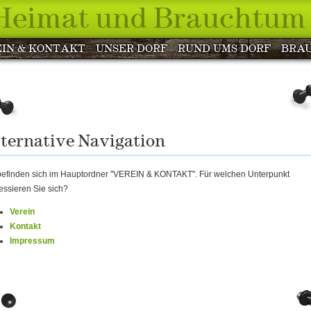
 Heimat und Brauchtum 
IN & KONTAKT
UNSER DORF
RUND UMS DORF
BRA
ternative Navigation
befinden sich im Hauptordner "VEREIN & KONTAKT". Für welchen Unterpunkt
ressieren Sie sich?
Verein
Kontakt
Impressum