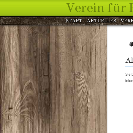
Verein für
START
AKTUELLES
VERE
Al
Sie 
inte