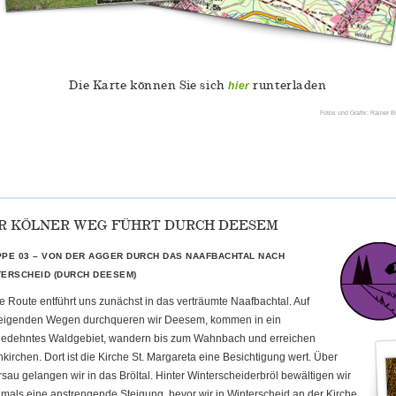
hier
Die Karte können Sie sich
runterladen
Fotos und Grafik: Rainer 
R KÖLNER WEG FÜHRT DURCH DEESEM
PPE 03 – VON DER AGGER DURCH DAS NAAFBACHTAL NACH
TERSCHEID (DURCH DEESEM)
e Route entführt uns zunächst in das verträumte Naafbachtal. Auf
eigenden Wegen durchqueren wir Deesem, kommen in ein
edehntes Waldgebiet,
wandern bis zum Wahnbach und erreichen
kirchen. Dort ist die Kirche St. Margareta eine Besichtigung wert. Über
rsau gelangen wir in das Bröltal. Hinter Winterscheiderbröl bewältigen wir
mals eine anstrengende Steigung, bevor wir in Winterscheid an der Kirche