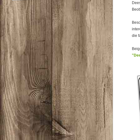
Dees
Beob
Beso
inte
die 
Beig
"De