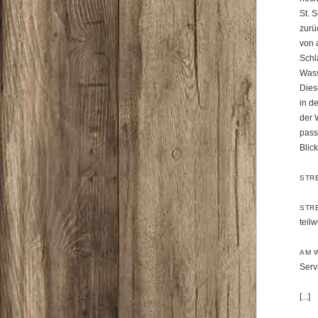
St. 
zurü
von 
Schl
Wass
Dies
in d
der 
pass
Blic
STR
STR
teil
AM 
Serv
[...]