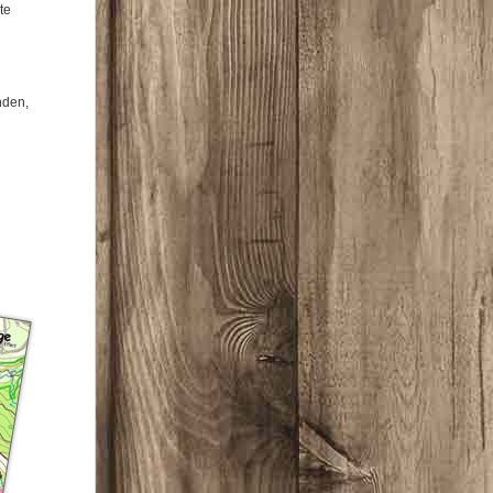
te
nden,