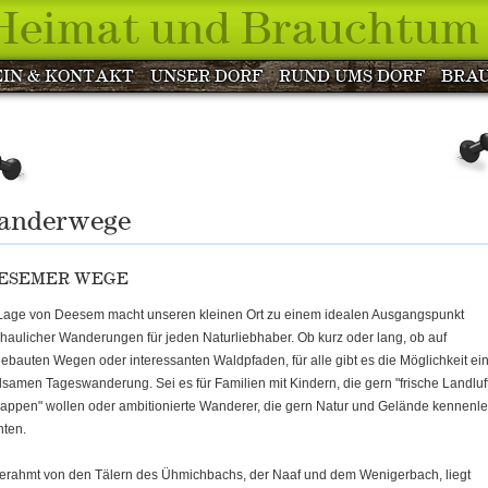
 Heimat und Brauchtum 
IN & KONTAKT
UNSER DORF
RUND UMS DORF
BRA
anderwege
ESEMER WEGE
Lage von Deesem macht unseren kleinen Ort zu einem idealen Ausgangspunkt
haulicher Wanderungen für jeden Naturliebhaber. Ob kurz oder lang, ob auf
ebauten Wegen oder interessanten Waldpfaden, für alle gibt es die Möglichkeit ei
lsamen Tageswanderung. Sei es für Familien mit Kindern, die gern "frische Landluf
appen" wollen oder ambitionierte Wanderer, die gern Natur und Gelände kennenl
ten.
erahmt von den Tälern des Ühmichbachs, der Naaf und dem Wenigerbach, liegt