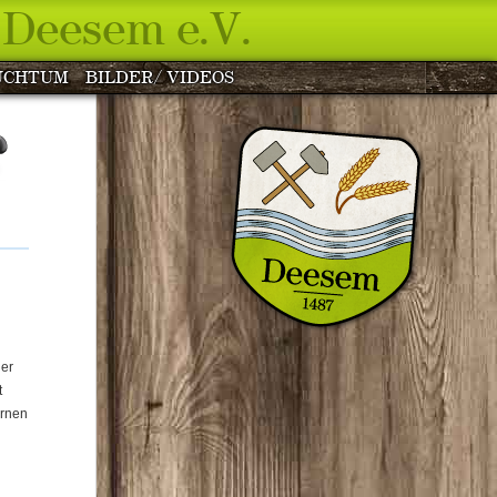
Deesem e.V.
UCHTUM
BILDER/ VIDEOS
ner
t
ernen