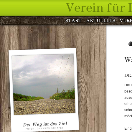
Verein für
START
AKTUELLES
VERE
W
DE
Die 
besc
ausg
erho
schn
möch
Eing