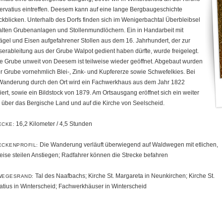
Servatius eintreffen. Deesem kann auf eine lange Bergbaugeschichte
ckblicken. Unterhalb des Dorfs finden sich im Wenigerbachtal Überbleibsel
alten Grubenanlagen und Stollenmundlöchern. Ein in Handarbeit mit
ägel und Eisen aufgefahrener Stollen aus dem 16. Jahrhundert, der zur
erableitung aus der Grube Walpot gedient haben dürfte, wurde freigelegt.
e Grube unweit von Deesem ist teilweise wieder geöffnet. Abgebaut wurden
er Grube vornehmlich Blei-, Zink- und Kupfererze sowie Schwefelkies. Bei
Wanderung durch den Ort wird ein Fachwerkhaus aus dem Jahr 1822
iert, sowie ein Bildstock von 1879. Am Ortsausgang eröffnet sich ein weiter
k über das Bergische Land und auf die Kirche von Seelscheid.
16,2 Kilometer / 4,5 Stunden
ECKE:
Die Wanderung verläuft überwiegend auf Waldwegen mit etlichen,
ECKENPROFIL:
weise steilen Anstiegen; Radfahrer können die Strecke befahren
Tal des Naafbachs; Kirche St. Margareta in Neunkirchen; Kirche St.
WEGESRAND:
atius in Winterscheid; Fachwerkhäuser in Winterscheid