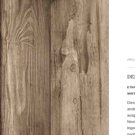
(RBu)
DE
ETA
WIN
Dies
anst
ausg
Neun
Inge
noch